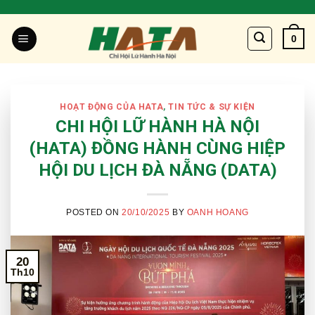
Skip
to
0
content
HOẠT ĐỘNG CỦA HATA
,
TIN TỨC & SỰ KIỆN
CHI HỘI LỮ HÀNH HÀ NỘI
(HATA) ĐỒNG HÀNH CÙNG HIỆP
HỘI DU LỊCH ĐÀ NẴNG (DATA)
POSTED ON
20/10/2025
BY
OANH HOANG
20
Th10