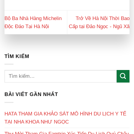
Bộ Ba Nhà Hàng Michelin
Trở Về Hà Nội Thời Bao
Độc Đáo Tại Hà Nội
Cấp tại Đảo Ngọc - Ngũ Xã
TÌM KIẾM
BÀI VIẾT GẦN NHẤT
HATA THAM GIA KHẢO SÁT MÔ HÌNH DU LỊCH Y TẾ
TẠI NHA KHOA NHƯ NGỌC
Thư Mời Tham Gia Famtrip Xúc Tiến Du Lịch Quý Châu